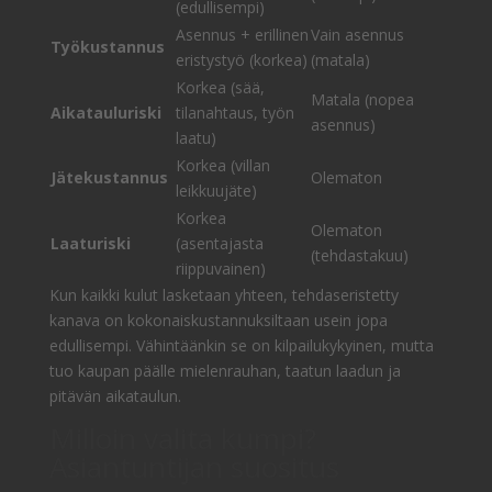
(edullisempi)
Asennus + erillinen
Vain asennus
Työkustannus
eristystyö (korkea)
(matala)
Korkea (sää,
Matala (nopea
Aikatauluriski
tilanahtaus, työn
asennus)
laatu)
Korkea (villan
Jätekustannus
Olematon
leikkuujäte)
Korkea
Olematon
Laaturiski
(asentajasta
(tehdastakuu)
riippuvainen)
Kun kaikki kulut lasketaan yhteen, tehdaseristetty
kanava on kokonaiskustannuksiltaan usein jopa
edullisempi. Vähintäänkin se on kilpailukykyinen, mutta
tuo kaupan päälle mielenrauhan, taatun laadun ja
pitävän aikataulun.
Milloin valita kumpi?
Asiantuntijan suositus