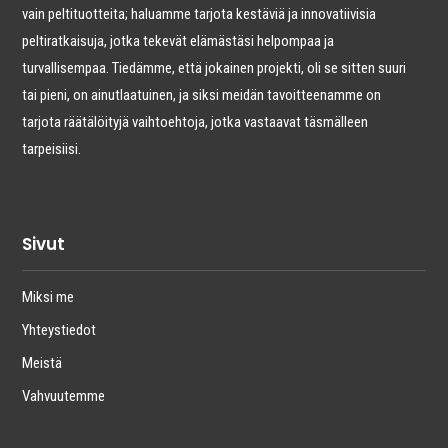
vain peltituotteita; haluamme tarjota kestäviä ja innovatiivisia
peltiratkaisuja, jotka tekevät elämästäsi helpompaa ja
turvallisempaa. Tiedämme, että jokainen projekti, oli se sitten suuri
tai pieni, on ainutlaatuinen, ja siksi meidän tavoitteenamme on
tarjota räätälöityjä vaihtoehtoja, jotka vastaavat täsmälleen
tarpeisiisi.
Sivut
Miksi me
Yhteystiedot
Meistä
Vahvuutemme