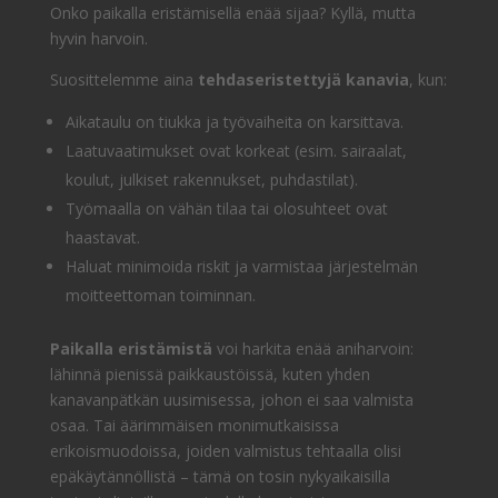
Onko paikalla eristämisellä enää sijaa? Kyllä, mutta
hyvin harvoin.
Suosittelemme aina
tehdaseristettyjä kanavia
, kun:
Aikataulu on tiukka ja työvaiheita on karsittava.
Laatuvaatimukset ovat korkeat (esim. sairaalat,
koulut, julkiset rakennukset, puhdastilat).
Työmaalla on vähän tilaa tai olosuhteet ovat
haastavat.
Haluat minimoida riskit ja varmistaa järjestelmän
moitteettoman toiminnan.
Paikalla eristämistä
voi harkita enää aniharvoin:
lähinnä pienissä paikkaustöissä, kuten yhden
kanavanpätkän uusimisessa, johon ei saa valmista
osaa. Tai äärimmäisen monimutkaisissa
erikoismuodoissa, joiden valmistus tehtaalla olisi
epäkäytännöllistä – tämä on tosin nykyaikaisilla