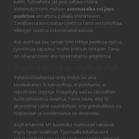
kaikki. Työvaiheita jää pois valtava määrä.
Kokemuksemme mukaan
asennusaika voi jopa
puolittua
verrattuna paikalla eristämiseen.
Tavallisessa kerrostaloprojektissa tämä voi tarkoittaa
viikkojen säästöä kokonaisaikataulussa.
Kun asentaja saa saman työn tehtyä puolessa ajassa,
työvoimaa vapautuu muihin kriittisiin tehtäviin. Tämä
on rahanarvoinen etu missä tahansa projektissa.
Taattua laatua ja suorituskykyä
Tehdasolosuhteissa tehty eristys on aina
tasalaatuinen. Ei kylmäsiltoja, ei puristumia, ei
repsottavia teippejä. Eristyskyky vastaa täsmälleen
tuoteselosteessa luvattua. Tämä takaa, että IV-
järjestelmä toimii suunnitellusti, energiatehokkuus on
huipussaan ja kondenssiriski on minimoitu.
Käyttämämme M1-luokitellut materiaalit takaavat
myös hyvän sisäilman. Työmaalla leikattavasta
mineraalivillasta irtoaa aina kuituja ja pölyä, mikä on