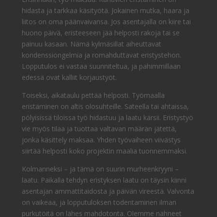
hidasta ja tarkkaa käsityötä. Jokainen mutka, haara ja
liitos on oma päänvaivansa. Jos asentajalla on kiire tai
huono päivä, eristeeseen jää helposti rakoja tai se
painuu kasaan. Nämä kylmäsillat aiheuttavat
kondenssiongelmia ja romahduttavat eristystehon.
Lopputulos ei vastaa suunniteltua, ja pahimmillaan
edessä ovat kalliit korjaustyöt.
Toiseksi, aikataulu pettää helposti. Työmaalla
eristäminen on altis olosuhteille. Sateella tai ahtaissa,
pölyisissä tiloissa työ hidastuu ja laatu kärsii. Eristystyö
vie myös tilaa ja tuottaa valtavan määrän jätettä,
jonka käsittely maksaa. Yhden työvaiheen viivästys
siirtää helposti koko projektin maalia tuonnemmaksi.
Kolmanneksi – ja tämä on suurin murheenkryyni –
laatu. Paikalla tehdyn eristyksen laatu on täysin kiinni
asentajan ammattitaidosta ja päivän vireestä. Valvonta
on vaikeaa, ja lopputuloksen todentaminen ilman
purkutöitä on lähes mahdotonta. Olemme nähneet