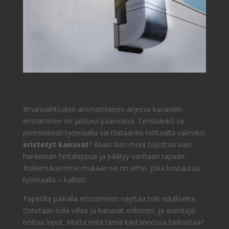
Ilmanvaihtoalan ammattilaisen arjessa kanavien
eristäminen on jatkuva päänvaiva. Tehdäänkö se
perinteisesti työmaalla vai tilataanko tehtaalta valmiiksi
eristetyt kanavat
? Aivan liian moni tuijottaa vain
hankinnan hintalappua ja päätyy vanhaan tapaan.
Kokemuksemme mukaan se on virhe, joka kostautuu
työmaalla – kalliisti.
Paperilla paikalla eristäminen näyttää toki edulliselta.
Ostetaan rulla villaa ja kanavat erikseen, ja asentaja
hoitaa loput. Mutta mitä tämä käytännössä tarkoittaa?