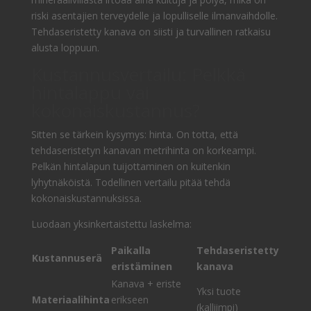
riski asentajien terveydelle ja lopulliselle ilmanvaihdolle.
Tehdaseristetty kanava on siisti ja turvallinen ratkaisu
alusta loppuun.
Kustannusvertailu: Pelkkä
hintalappu vai
kokonaiskustannus?
Sitten se tärkein kysymys: hinta. On totta, että
tehdaseristetyn kanavan metrihinta on korkeampi.
Pelkän hintalapun tuijottaminen on kuitenkin
lyhytnäköistä. Todellinen vertailu pitää tehdä
kokonaiskustannuksissa.
Luodaan yksinkertaistettu laskelma:
Paikalla
Tehdaseristetty
Kustannuserä
eristäminen
kanava
Kanava + eriste
Yksi tuote
Materiaalihinta
erikseen
(kalliimpi)