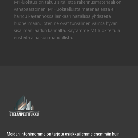
M1-luokitus on takuu siitä, että rakennusmateriaali on
vähäpäästöinen. M1-luokitelluista materiaaleista ei
haihdu käytännössä lainkaan haitallisia yhdisteitä
huoneilmaan, joten ne ovat turvallinen valinta hyvän
sisäilman laadun kannalta. Käytämme M1-luokiteltuja
eristeitä aina kun mahdollista.
Meidän intohimomme on tarjota asiakkaillemme enemmän kuin