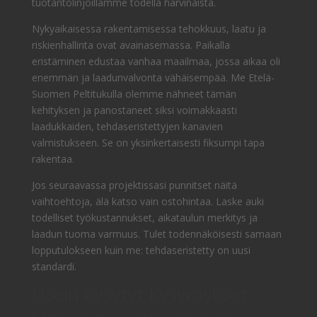
tuotantolinjoillamme todella harvinaista.
Nykyaikaisessa rakentamisessa tehokkuus, laatu ja
riskienhallinta ovat avainasemassa. Paikalla
eristäminen edustaa vanhaa maailmaa, jossa aikaa oli
enemmän ja laadunvalvonta vähäisempää. Me Etelä-
Suomen Peltitukulla olemme nähneet tämän
kehityksen ja panostaneet siksi voimakkaasti
laadukkaiden, tehdaseristettyjen kanavien
valmistukseen. Se on yksinkertaisesti fiksumpi tapa
rakentaa.
Jos seuraavassa projektissasi punnitset näitä
vaihtoehtoja, älä katso vain ostohintaa. Laske auki
todelliset työkustannukset, aikataulun merkitys ja
laadun tuoma varmuus. Tulet todennäköisesti samaan
lopputulokseen kuin me: tehdaseristetty on uusi
standardi.
Usein kysytyt kysymykset