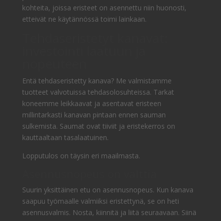
kohteita, joissa eristeet on asennettu niin huonosti,
etteivät ne käytännössä toimi lainkaan.
Tehdaseristetyt kanavat:
investointi laatuun ja
nopeuteen
Entä tehdaseristetty kanava? Me valmistamme
tuotteet valvotuissa tehdasolosuhteissa. Tarkat
koneemme leikkaavat ja asentavat eristeen
millintarkasti kanavan pintaan ennen sauman
sulkemista. Saumat ovat tiiviit ja eristekerros on
kauttaaltaan tasalaatuinen.
Lopputulos on täysin eri maailmasta.
Asennusnopeus on valttia
Suurin yksittäinen etu on asennusnopeus. Kun kanava
saapuu työmaalle valmiiksi eristettynä, se on heti
asennusvalmis. Nosta, kiinnitä ja liitä seuraavaan. Siinä