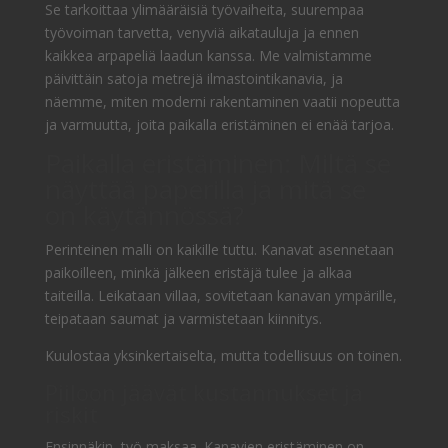
Se tarkoittaa ylimääräisiä työvaiheita, suurempaa
työvoiman tarvetta, venyviä aikatauluja ja ennen
kaikkea arpapeliä laadun kanssa. Me valmistamme
päivittäin satoja metrejä ilmastointikanavia, ja
näemme, miten moderni rakentaminen vaatii nopeutta
ja varmuutta, joita paikalla eristäminen ei enää tarjoa.
Paikalla eristäminen: Miltä se
näyttää paperilla ja mitä se
on käytännössä?
Perinteinen malli on kaikille tuttu. Kanavat asennetaan
paikoilleen, minkä jälkeen eristäjä tulee ja alkaa
taiteilla. Leikataan villaa, sovitetaan kanavan ympärille,
teipataan saumat ja varmistetaan kiinnitys.
Kuulostaa yksinkertaiselta, mutta todellisuus on toinen.
Piiloon jäävät kustannukset ja
riskit
Ensinnäkin, työ maksaa. Kanavien eristäminen on