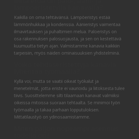
Mitä eroa on palo-, ääni- ja
lämpöeristetyllä kanavalla?
Kaikilla on oma tehtävänsä. Lämpöeristys estää
lämmönhukkaa ja kondenssia. Äänieristys vaimentaa
ilmavirtauksen ja puhaltimien melua. Paloeristys on
osa rakennuksen palosuojausta, ja sen on kestettävä
kuumuutta tietyn ajan. Valmistamme kanavia kaikkiin
tarpeisiin, myös näiden ominaisuuksien yhdistelminä.
Voiko tehdaseristettyjä kanavia
lyhentää työmaalla?
Kyllä voi, mutta se vaatii oikeat työkalut ja
menetelmät, jotta eriste ei vaurioidu ja liitoksesta tulee
tiivis. Suosittelemme silti tilaamaan kanavat valmiiksi
oikeissa mitoissa suoraan tehtaalta. Se minimoi työn
työmaalla ja takaa parhaan lopputuloksen.
Mittatilaustyö on ydinosaamistamme.
Miten paljon nopeampi asennus
todella on?