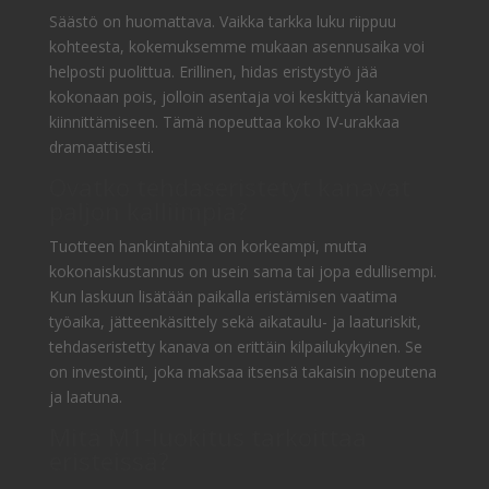
Säästö on huomattava. Vaikka tarkka luku riippuu
kohteesta, kokemuksemme mukaan asennusaika voi
helposti puolittua. Erillinen, hidas eristystyö jää
kokonaan pois, jolloin asentaja voi keskittyä kanavien
kiinnittämiseen. Tämä nopeuttaa koko IV-urakkaa
dramaattisesti.
Ovatko tehdaseristetyt kanavat
paljon kalliimpia?
Tuotteen hankintahinta on korkeampi, mutta
kokonaiskustannus on usein sama tai jopa edullisempi.
Kun laskuun lisätään paikalla eristämisen vaatima
työaika, jätteenkäsittely sekä aikataulu- ja laaturiskit,
tehdaseristetty kanava on erittäin kilpailukykyinen. Se
on investointi, joka maksaa itsensä takaisin nopeutena
ja laatuna.
Mitä M1-luokitus tarkoittaa
eristeissä?