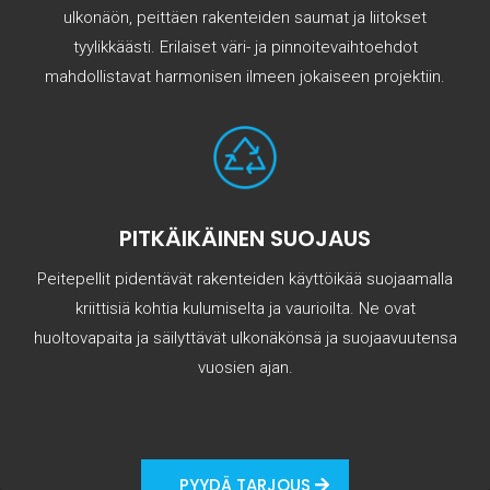
ulkonäön, peittäen rakenteiden saumat ja liitokset
tyylikkäästi. Erilaiset väri- ja pinnoitevaihtoehdot
mahdollistavat harmonisen ilmeen jokaiseen projektiin.
PITKÄIKÄINEN SUOJAUS
Peitepellit pidentävät rakenteiden käyttöikää suojaamalla
kriittisiä kohtia kulumiselta ja vaurioilta. Ne ovat
huoltovapaita ja säilyttävät ulkonäkönsä ja suojaavuutensa
vuosien ajan.
PYYDÄ TARJOUS