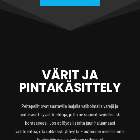
VÄRIT JA
PINTAKÄSITTELY
Peitepellit ovat saatavilla laajalla valikoimalla värejä ja
pintakäsittelyvaihtoehtoja, jotta ne sopivat täydellisesti
kohteeseesi. Jos et löydä listalta juuri haluamaasi
vaihtoehtoa, ota rohkeasti yhteyttä – autamme mielellämme
löytämään sinulle parhaan ratkaisun!