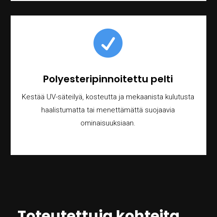

Polyesteripinnoitettu pelti
Kestää UV-säteilyä, kosteutta ja mekaanista kulutusta
haalistumatta tai menettämättä suojaavia
ominaisuuksiaan.
Toteutettuja kohteita