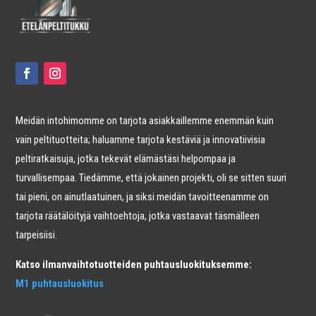
Meidän intohimomme on tarjota asiakkaillemme enemmän kuin
vain peltituotteita; haluamme tarjota kestäviä ja innovatiivisia
peltiratkaisuja, jotka tekevät elämästäsi helpompaa ja
turvallisempaa. Tiedämme, että jokainen projekti, oli se sitten suuri
tai pieni, on ainutlaatuinen, ja siksi meidän tavoitteenamme on
tarjota räätälöityjä vaihtoehtoja, jotka vastaavat täsmälleen
tarpeisiisi.
Katso ilmanvaihtotuotteiden puhtausluokituksemme:
M1 puhtausluokitus