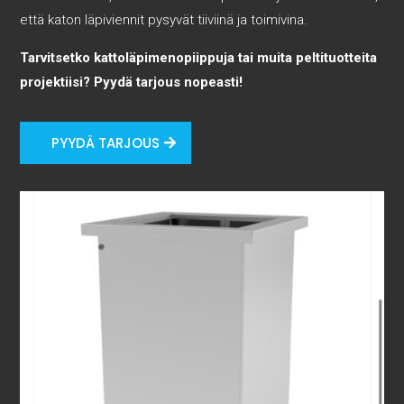
että katon läpiviennit pysyvät tiiviinä ja toimivina.
Tarvitsetko kattoläpimenopiippuja tai muita peltituotteita
projektiisi? Pyydä tarjous nopeasti!
PYYDÄ TARJOUS