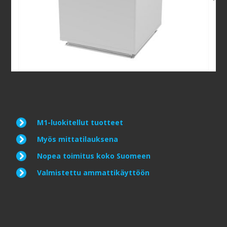
M1-luokitellut tuotteet
Myös mittatilauksena
Nopea toimitus koko Suomeen
Valmistettu ammattikäyttöön